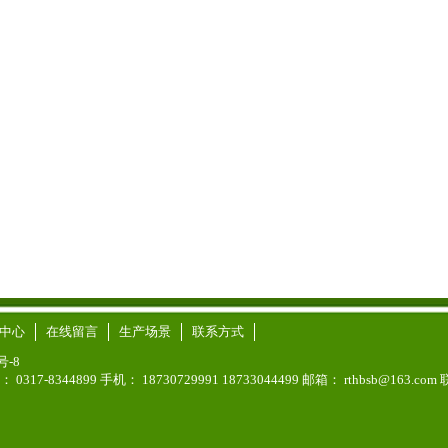
中心
在线留言
生产场景
联系方式
号-8
传真： 0317-8344899 手机： 18730729991 18733044499 邮箱： rthbsb@163.