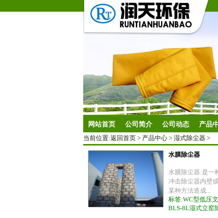
网站首页
公司简介
公司动态
产品
当前位置:
返回首页
>
产品中心
>
湿式除尘器
>
水膜除尘器
水膜除尘器:是一
冲击除尘器内壁
某种方法造成...
标签:
WC型低压
BLS-8L湿式立