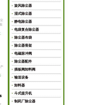
旋风除尘器
湿式除尘器
含尘
静电除尘器
面
电袋复合除尘器
立
除尘器布袋
除尘器骨架
电磁脉冲阀
除尘器配件
一
进产
插板阀卸料阀
器
输送设备
卸料器
斗式提升机
体
制药厂除尘器
气