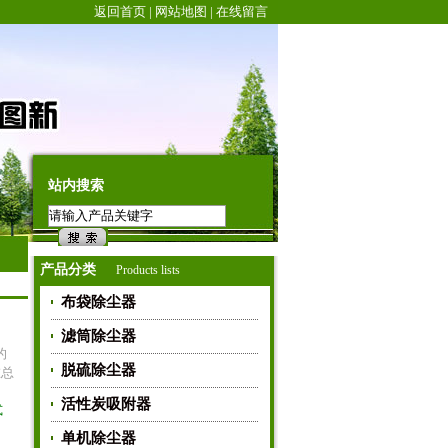
返回首页
|
网站地图
|
在线留言
站内搜索
产品分类
Products lists
布袋除尘器
滤筒除尘器
的
脱硫除尘器
在总
活性炭吸附器
式
单机除尘器