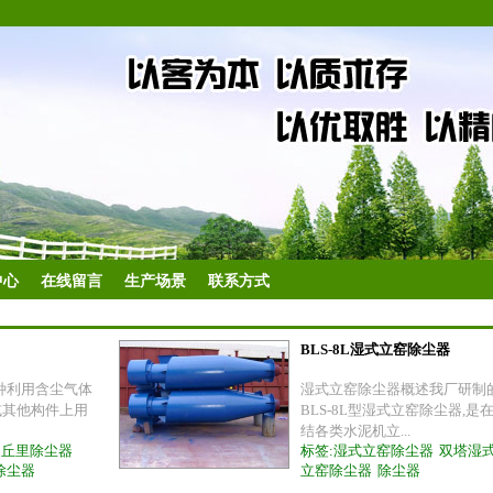
中心
在线留言
生产场景
联系方式
BLS-8L湿式立窑除尘器
种利用含尘气体
湿式立窑除尘器概述我厂研制
或其他构件上用
BLS-8L型湿式立窑除尘器,是
结各类水泥机立...
文丘里除尘器
标签:
湿式立窑除尘器
双塔湿
窑除尘器
立窑除尘器
除尘器