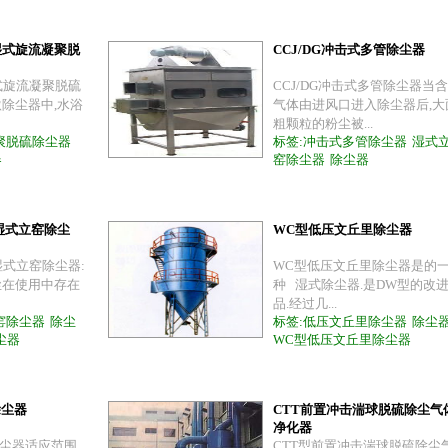
湿式旋流凝聚脱
CCJ/DG冲击式多管除尘器
湿式旋流凝聚脱硫
CCJ/DG冲击式多管除尘器当
除尘器中,水浴
气体由进风口进入除尘器后,大
粗颗粒的粉尘被...
聚脱硫除尘器
标签:
冲击式多管除尘器
湿式
器
窑除尘器
除尘器
塔湿式立窑除尘
WC型低压文丘里除尘器
塔湿式立窑除尘器:
WC型低压文丘里除尘器是的
尘在使用中存在
种 湿式除尘器.是DW型的改
品.经过几...
窑除尘器
除尘
标签:
低压文丘里除尘器
除尘
尘器
WC型低压文丘里除尘器
除尘器
CTT前置冲击湍球脱硫除尘气
净化器
除尘器适应范围
CTT型前置冲击湍球脱硫除尘