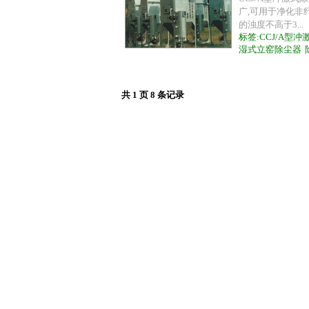
广,可用于净化非
的浊度不高于3...
标签:
CCJ/A型
湿式立窑除尘器
共
1
页
8
条记录