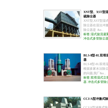
XNT型、XST型
硫除尘器
XNT型,XST型
除尘器在湿法冲激
除尘器是 &n...
标签:
湿式旋流凝
冲击式多管除尘
BLS-Ⅱ型-8L双
器
BLS-Ⅱ型-8L双
根据多家水法除
的问题,我厂&n...
标签:
双塔湿式立
器
冲击式多管除
CCJ/A型冲激式
CCJ/A型冲激式