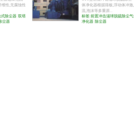
纤维性,无腐蚀性
体净化器根据筛板,浮动体冲激
流,泡沫等多重原...
冲激式除尘器
双塔
标签:
前置冲击湍球脱硫除尘气
除尘器
净化器
除尘器