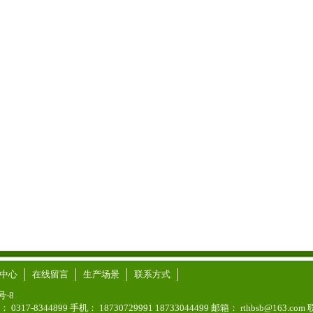
中心
在线留言
生产场景
联系方式
号-8
传真： 0317-8344899 手机： 18730729991 18733044499 邮箱： rthbsb@163.