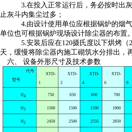
3.在投入正常运行后，务必按时出灰，
止灰斗内集尘过多；
4.由设计使用单位应根据锅炉的烟气
单位也可根据锅炉现场设计除尘器的布置
5.安装后应在120摄氏度以下烘烤（
天，缓慢将除尘器内施工砌筑水分排出，
六、 设备外形尺寸及技术参数
代号
XTD-
XTD-
XTD-
XTD-
型号
1
2
4
6
8
H
750
650
600
700
4
H
1500
1500
1500
1800
3
H
2450
2500
2550
2850
2