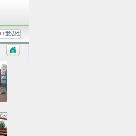
-TT型活性炭过滤箱
SH型麻石水膜脱硫除尘
DMF-Y-50S电磁脉