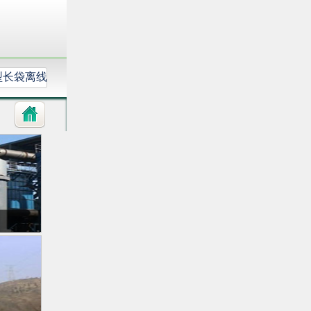
G型长袋离线脉冲
DMF-ZM电磁脉冲阀
HJL型活性炭过滤箱
DTM