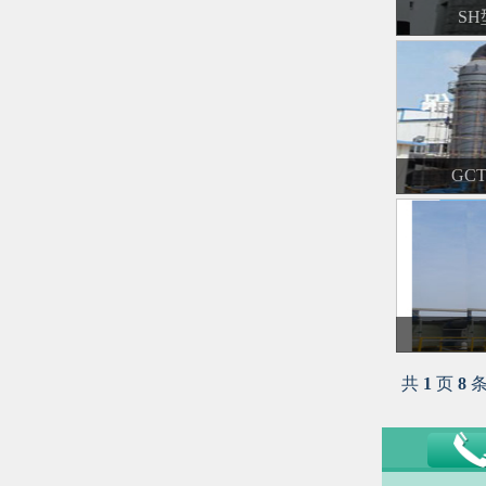
S
GC
共
1
页
8
条